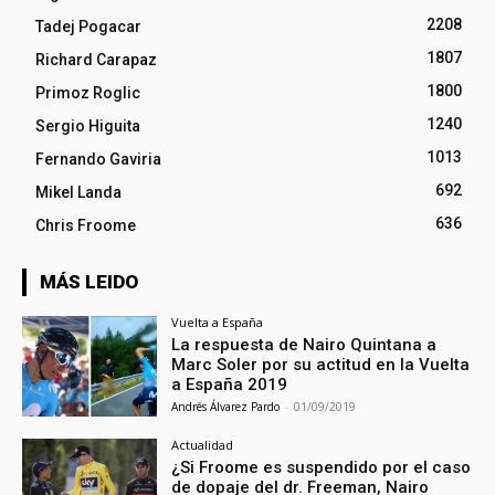
2208
Tadej Pogacar
1807
Richard Carapaz
1800
Primoz Roglic
1240
Sergio Higuita
1013
Fernando Gaviria
692
Mikel Landa
636
Chris Froome
MÁS LEIDO
Vuelta a España
La respuesta de Nairo Quintana a
Marc Soler por su actitud en la Vuelta
a España 2019
Andrés Álvarez Pardo
-
01/09/2019
Actualidad
¿Si Froome es suspendido por el caso
de dopaje del dr. Freeman, Nairo