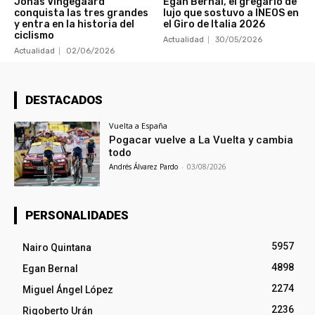
Jonas Vingegaard
Egan Bernal, el gregario de
conquista las tres grandes
lujo que sostuvo a INEOS en
y entra en la historia del
el Giro de Italia 2026
ciclismo
Actualidad
30/05/2026
Actualidad
02/06/2026
DESTACADOS
Vuelta a España
Pogacar vuelve a La Vuelta y cambia
todo
Andrés Álvarez Pardo
-
03/08/2026
PERSONALIDADES
5957
Nairo Quintana
4898
Egan Bernal
2274
Miguel Ángel López
2236
Rigoberto Urán