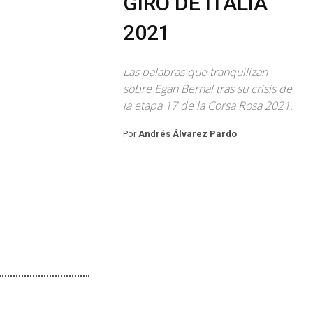
GIRO DE ITALIA
2021
Las palabras que tranquilizan
sobre Egan Bernal tras su crisis de
la etapa 17 de la Corsa Rosa 2021.
Por
Andrés Álvarez Pardo