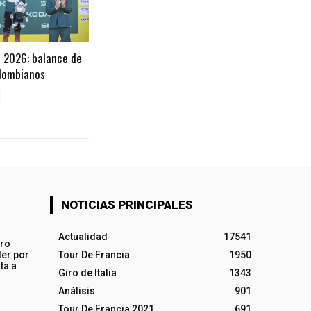
a 2026: balance de
olombianos
NOTICIAS PRINCIPALES
Actualidad
17541
iro
ler por
Tour De Francia
1950
ta a
Giro de Italia
1343
Análisis
901
Tour De Francia 2021
691