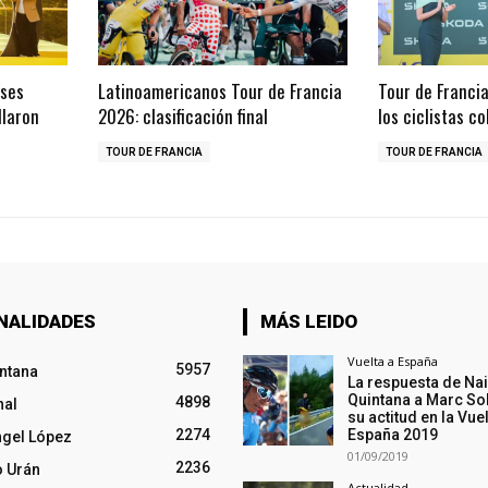
íses
Latinoamericanos Tour de Francia
Tour de Franci
llaron
2026: clasificación final
los ciclistas c
TOUR DE FRANCIA
TOUR DE FRANCIA
NALIDADES
MÁS LEIDO
Vuelta a España
5957
intana
La respuesta de Na
Quintana a Marc So
4898
nal
su actitud en la Vuel
2274
España 2019
ngel López
01/09/2019
2236
o Urán
Actualidad