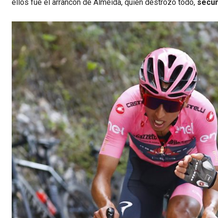
ellos fue el arrancón de Almeida, quien destrozó todo,
secun