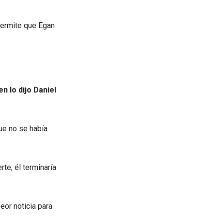
 permite que Egan
n lo dijo Daniel
que no se había
rte; él terminaría
eor noticia para