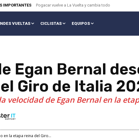
AS IMPORTANTES
Pogacar vuelve a La Vuelta y cambia todo
NDES VUELTAS
CICLISTAS
EQUIPOS
de Egan Bernal de
el Giro de Italia 2
a velocidad de Egan Bernal en la etapa
en la etapa reina del Giro...