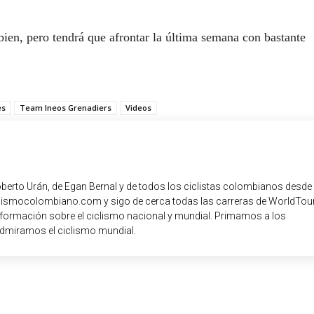
bien, pero tendrá que afrontar la última semana con bastante
es
Team Ineos Grenadiers
Videos
oberto Urán, de Egan Bernal y de todos los ciclistas colombianos desde
iclismocolombiano.com y sigo de cerca todas las carreras de WorldTour
nformación sobre el ciclismo nacional y mundial. Primamos a los
dmiramos el ciclismo mundial.