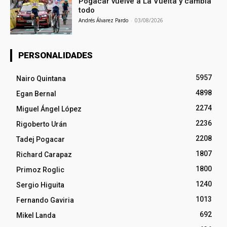
Pogacar vuelve a La Vuelta y cambia
todo
Andrés Álvarez Pardo
-
03/08/2026
PERSONALIDADES
5957
Nairo Quintana
4898
Egan Bernal
2274
Miguel Ángel López
2236
Rigoberto Urán
2208
Tadej Pogacar
1807
Richard Carapaz
1800
Primoz Roglic
1240
Sergio Higuita
1013
Fernando Gaviria
692
Mikel Landa