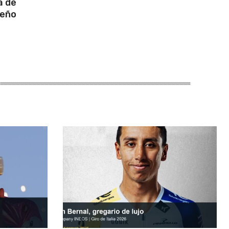
a de
ueño