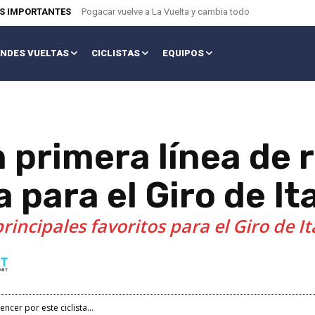
AS IMPORTANTES
Pogacar vuelve a La Vuelta y cambia todo
NDES VUELTAS
CICLISTAS
EQUIPOS
 primera línea de r
a para el Giro de It
rincipales favoritos para el Giro de It
ncer por este ciclista...