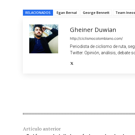
RELACIONADOS
Egan Bernal
George Bennett
Team Ineos
Gheiner Duwian
http://ciclismocolombiano.com/
Periodista de ciclismo de ruta, se
Twitter. Opinión, análisis, debate s
Cuota
Artículo anterior