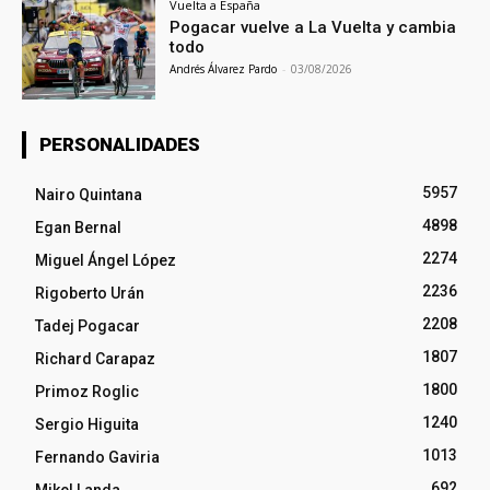
Vuelta a España
Pogacar vuelve a La Vuelta y cambia
todo
Andrés Álvarez Pardo
-
03/08/2026
PERSONALIDADES
5957
Nairo Quintana
4898
Egan Bernal
2274
Miguel Ángel López
2236
Rigoberto Urán
2208
Tadej Pogacar
1807
Richard Carapaz
1800
Primoz Roglic
1240
Sergio Higuita
1013
Fernando Gaviria
692