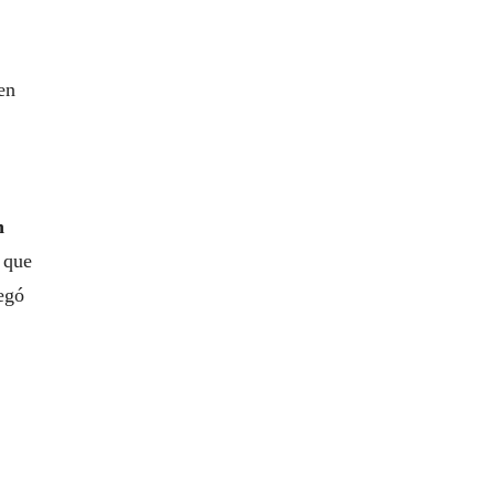
en
n
 que
regó