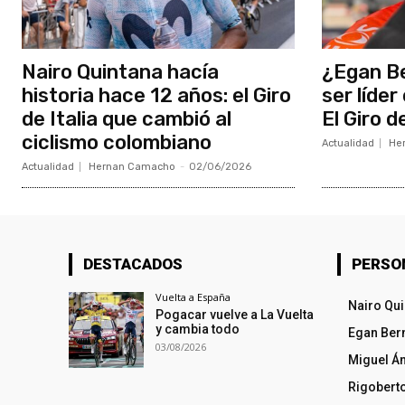
Nairo Quintana hacía
¿Egan Be
historia hace 12 años: el Giro
ser líder
de Italia que cambió al
El Giro d
ciclismo colombiano
Actualidad
He
Actualidad
Hernan Camacho
-
02/06/2026
DESTACADOS
PERSO
Vuelta a España
Nairo Qu
Pogacar vuelve a La Vuelta
y cambia todo
Egan Ber
03/08/2026
Miguel Á
Rigobert