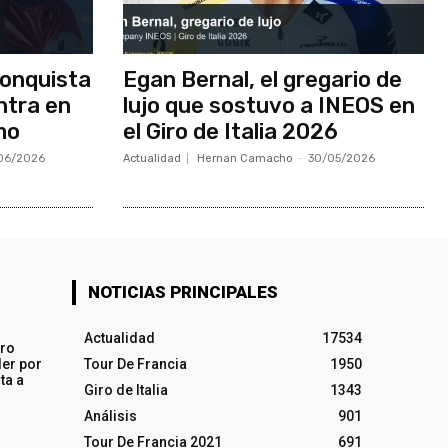
onquista
Egan Bernal, el gregario de
ntra en
lujo que sostuvo a INEOS en
smo
el Giro de Italia 2026
06/2026
Actualidad
Hernan Camacho
-
30/05/2026
NOTICIAS PRINCIPALES
Actualidad
17534
iro
ler por
Tour De Francia
1950
ta a
Giro de Italia
1343
Análisis
901
Tour De Francia 2021
691