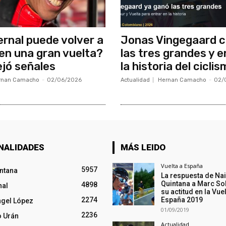
rnal puede volver a
Jonas Vingegaard c
 en una gran vuelta?
las tres grandes y e
ejó señales
la historia del cicli
rnan Camacho
-
02/06/2026
Actualidad
Hernan Camacho
-
02/
NALIDADES
MÁS LEIDO
Vuelta a España
5957
intana
La respuesta de Na
Quintana a Marc So
4898
nal
su actitud en la Vuel
2274
España 2019
ngel López
01/09/2019
2236
o Urán
Actualidad