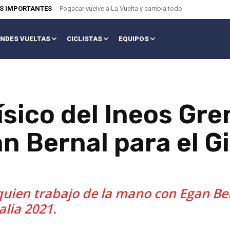
AS IMPORTANTES
Pogacar vuelve a La Vuelta y cambia todo
NDES VUELTAS
CICLISTAS
EQUIPOS
ísico del Ineos Gre
n Bernal para el Gir
 quien trabajo de la mano con Egan Be
alia 2021.