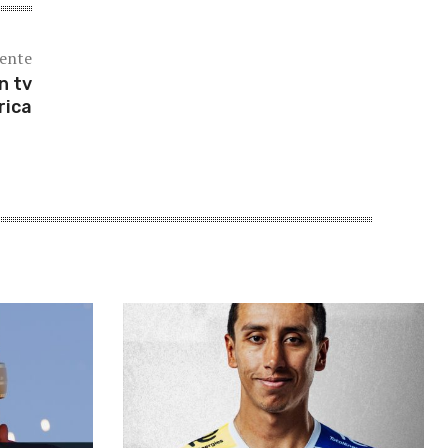
iente
n tv
rica