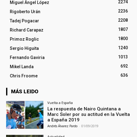
2274
Miguel Ángel López
2236
Rigoberto Urán
2208
Tadej Pogacar
1807
Richard Carapaz
1800
Primoz Roglic
1240
Sergio Higuita
1013
Fernando Gaviria
692
Mikel Landa
636
Chris Froome
MÁS LEIDO
Vuelta a España
La respuesta de Nairo Quintana a
Marc Soler por su actitud en la Vuelta
a España 2019
Andrés Álvarez Pardo
-
01/09/2019
Actualidad