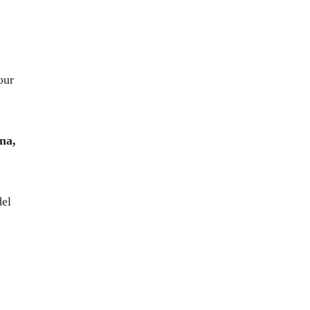
our
na,
del