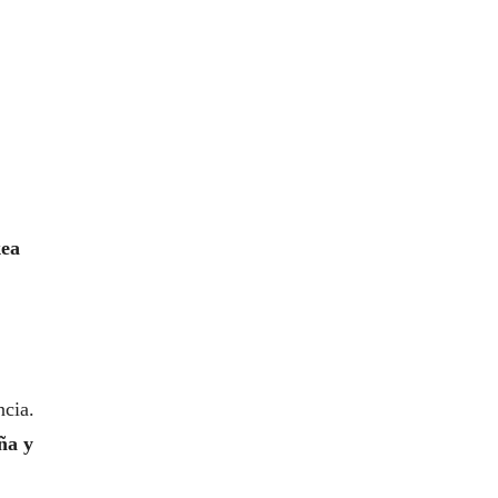
kea
ncia.
ña y