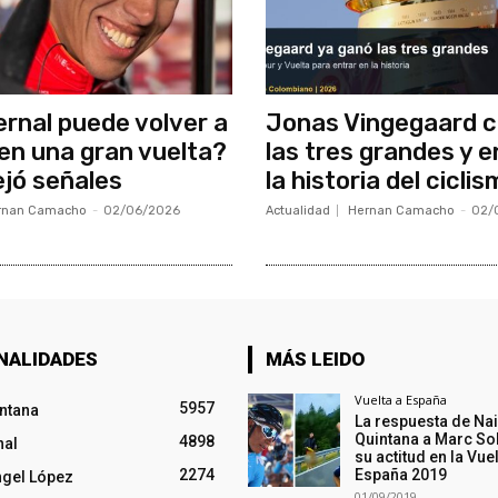
rnal puede volver a
Jonas Vingegaard c
 en una gran vuelta?
las tres grandes y e
ejó señales
la historia del cicli
rnan Camacho
-
02/06/2026
Actualidad
Hernan Camacho
-
02/
NALIDADES
MÁS LEIDO
Vuelta a España
5957
intana
La respuesta de Na
Quintana a Marc So
4898
nal
su actitud en la Vuel
2274
España 2019
ngel López
01/09/2019