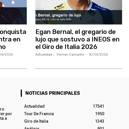
onquista
Egan Bernal, el gregario de
ntra en
lujo que sostuvo a INEOS en
smo
el Giro de Italia 2026
06/2026
Actualidad
Hernan Camacho
-
30/05/2026
NOTICIAS PRINCIPALES
Actualidad
17541
iro
ler por
Tour De Francia
1950
ta a
Giro de Italia
1343
Análisis
901