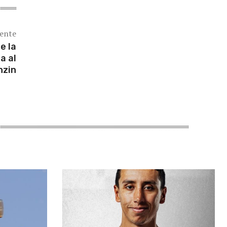
iente
e la
a al
nzin