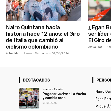
Nairo Quintana hacía
¿Egan Be
historia hace 12 años: el Giro
ser líder
de Italia que cambió al
El Giro d
ciclismo colombiano
Actualidad
He
Actualidad
Hernan Camacho
-
02/06/2026
DESTACADOS
PERSO
Vuelta a España
Nairo Qu
Pogacar vuelve a La Vuelta
y cambia todo
Egan Ber
03/08/2026
Miguel Á