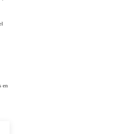
el
s en