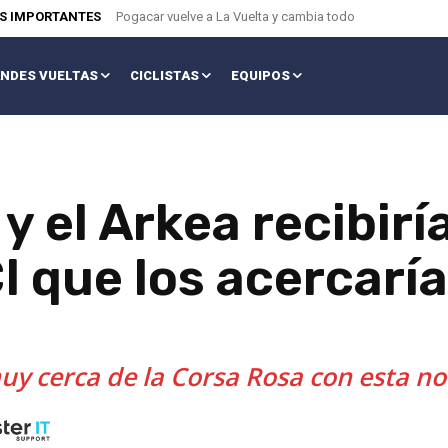
AS IMPORTANTES
Pogacar vuelve a La Vuelta y cambia todo
NDES VUELTAS
CICLISTAS
EQUIPOS
y el Arkea recibirí
I que los acercaría 
y cerca de la Corsa Rosa con esta not