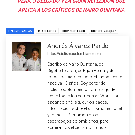
PERICO DELGADO Y LA GRAN REFLEXIÓN QUE
APLICA A LOS CRÍTICOS DE NAIRO QUINTANA
RELACIONADOS
Mikel Landa
Movistar Team
Richard Carapaz
Andrés Álvarez Pardo
https://ciclismocolombiano.com
Escribo de Nairo Quintana, de
Rigoberto Urán, de Egan Bernal y de
todos los ciclistas colombianos desde
hace ya 10 años. Soy editor de
ciclismocolombiano.com y sigo de
cerca todas las carreras de WorldTour,
sacando análisis, curiosidades,
información sobre el ciclismo nacional
y mundial. Primamos a los
escarabajos colombianos, pero
admiramos el ciclismo mundial.