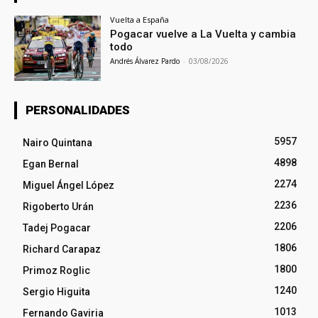
Vuelta a España
Pogacar vuelve a La Vuelta y cambia
todo
Andrés Álvarez Pardo
-
03/08/2026
PERSONALIDADES
5957
Nairo Quintana
4898
Egan Bernal
2274
Miguel Ángel López
2236
Rigoberto Urán
2206
Tadej Pogacar
1806
Richard Carapaz
1800
Primoz Roglic
1240
Sergio Higuita
1013
Fernando Gaviria