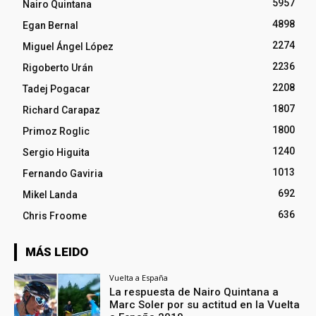
5957
Nairo Quintana
4898
Egan Bernal
2274
Miguel Ángel López
2236
Rigoberto Urán
2208
Tadej Pogacar
1807
Richard Carapaz
1800
Primoz Roglic
1240
Sergio Higuita
1013
Fernando Gaviria
692
Mikel Landa
636
Chris Froome
MÁS LEIDO
Vuelta a España
La respuesta de Nairo Quintana a
Marc Soler por su actitud en la Vuelta