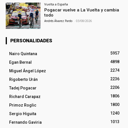
Vuelta a España
Pogacar vuelve a La Vuelta y cambia
todo
Andrés Álvarez Pardo
-
03/08/2026
PERSONALIDADES
5957
Nairo Quintana
4898
Egan Bernal
2274
Miguel Ángel López
2236
Rigoberto Urán
2206
Tadej Pogacar
1806
Richard Carapaz
1800
Primoz Roglic
1240
Sergio Higuita
1013
Fernando Gaviria