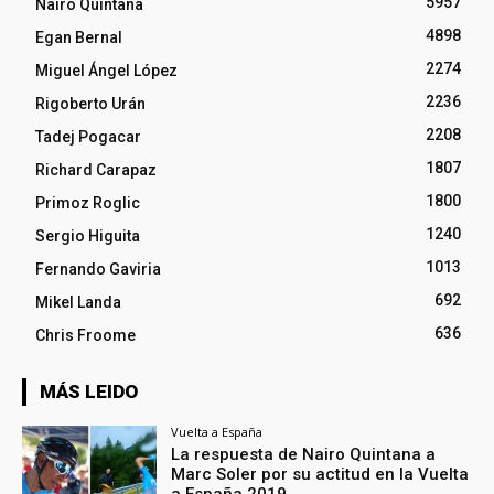
5957
Nairo Quintana
4898
Egan Bernal
2274
Miguel Ángel López
2236
Rigoberto Urán
2208
Tadej Pogacar
1807
Richard Carapaz
1800
Primoz Roglic
1240
Sergio Higuita
1013
Fernando Gaviria
692
Mikel Landa
636
Chris Froome
MÁS LEIDO
Vuelta a España
La respuesta de Nairo Quintana a
Marc Soler por su actitud en la Vuelta