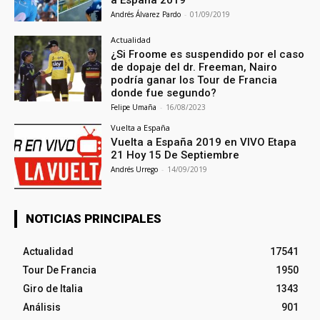
a España 2019
Andrés Álvarez Pardo
-
01/09/2019
Actualidad
¿Si Froome es suspendido por el caso
de dopaje del dr. Freeman, Nairo
podría ganar los Tour de Francia
donde fue segundo?
Felipe Umaña
-
16/08/2023
Vuelta a España
Vuelta a España 2019 en VIVO Etapa
21 Hoy 15 De Septiembre
Andrés Urrego
-
14/09/2019
NOTICIAS PRINCIPALES
Actualidad
17541
Tour De Francia
1950
Giro de Italia
1343
Análisis
901