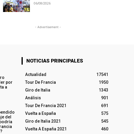
06/08/2026
- Advertisement -
NOTICIAS PRINCIPALES
Actualidad
17541
iro
ler por
Tour De Francia
1950
ta a
Giro de Italia
1343
Análisis
901
Tour De Francia 2021
691
pendido
Vuelta a España
575
je del
Giro de Italia 2021
545
 podría
rancia
Vuelta A España 2021
460
o?