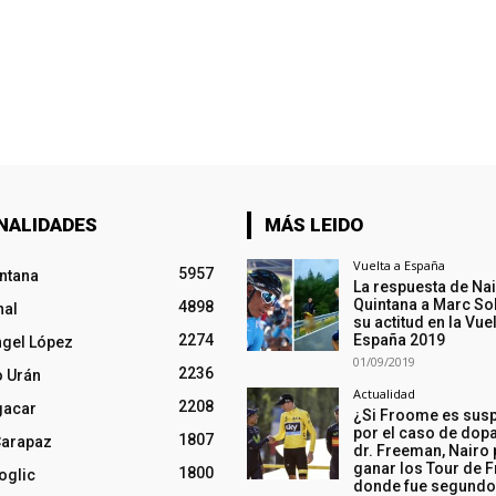
NALIDADES
MÁS LEIDO
Vuelta a España
5957
intana
La respuesta de Na
Quintana a Marc So
4898
nal
su actitud en la Vuel
2274
España 2019
ngel López
01/09/2019
2236
o Urán
Actualidad
2208
gacar
¿Si Froome es sus
por el caso de dopa
1807
Carapaz
dr. Freeman, Nairo
ganar los Tour de F
1800
oglic
donde fue segund