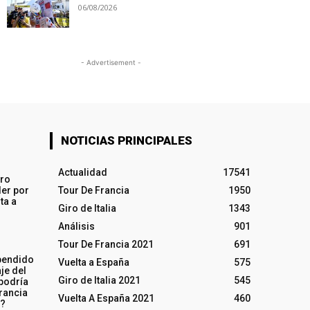
06/08/2026
- Advertisement -
NOTICIAS PRINCIPALES
Actualidad
17541
iro
ler por
Tour De Francia
1950
ta a
Giro de Italia
1343
Análisis
901
Tour De Francia 2021
691
pendido
Vuelta a España
575
je del
Giro de Italia 2021
545
 podría
rancia
Vuelta A España 2021
460
o?