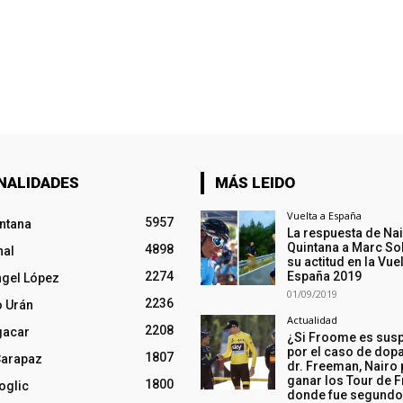
NALIDADES
MÁS LEIDO
Vuelta a España
5957
intana
La respuesta de Na
Quintana a Marc So
4898
nal
su actitud en la Vuel
2274
España 2019
ngel López
01/09/2019
2236
o Urán
Actualidad
2208
gacar
¿Si Froome es sus
por el caso de dopa
1807
Carapaz
dr. Freeman, Nairo
ganar los Tour de F
1800
oglic
donde fue segund