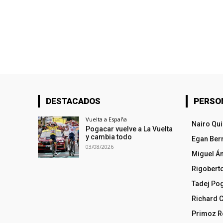
DESTACADOS
PERSO
Vuelta a España
Nairo Qu
Pogacar vuelve a La Vuelta
y cambia todo
Egan Ber
03/08/2026
Miguel Á
Rigobert
Tadej Po
Richard 
Primoz R