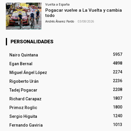
Vuelta a España
Pogacar vuelve a La Vuelta y cambia
todo
Andrés Álvarez Pardo
-
03/08/2026
PERSONALIDADES
5957
Nairo Quintana
4898
Egan Bernal
2274
Miguel Ángel López
2236
Rigoberto Urán
2208
Tadej Pogacar
1807
Richard Carapaz
1800
Primoz Roglic
1240
Sergio Higuita
1013
Fernando Gaviria