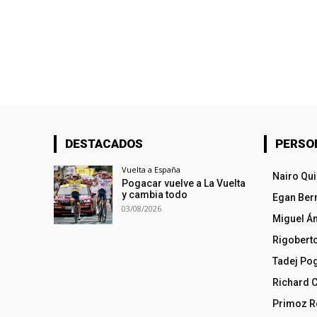
DESTACADOS
PERSO
Vuelta a España
Nairo Qu
Pogacar vuelve a La Vuelta
y cambia todo
Egan Ber
03/08/2026
Miguel Á
Rigobert
Tadej Po
Richard 
Primoz R