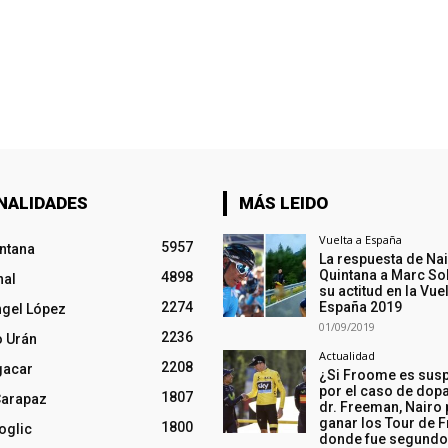
NALIDADES
MÁS LEIDO
Vuelta a España
5957
intana
La respuesta de Na
Quintana a Marc So
4898
nal
su actitud en la Vuel
2274
España 2019
ngel López
01/09/2019
2236
o Urán
Actualidad
2208
gacar
¿Si Froome es sus
por el caso de dopa
1807
Carapaz
dr. Freeman, Nairo
ganar los Tour de F
1800
oglic
donde fue segund