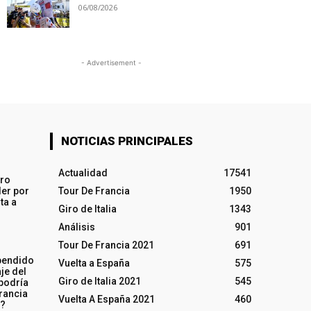
06/08/2026
- Advertisement -
NOTICIAS PRINCIPALES
Actualidad
17541
iro
ler por
Tour De Francia
1950
ta a
Giro de Italia
1343
Análisis
901
Tour De Francia 2021
691
pendido
Vuelta a España
575
je del
Giro de Italia 2021
545
 podría
rancia
Vuelta A España 2021
460
o?