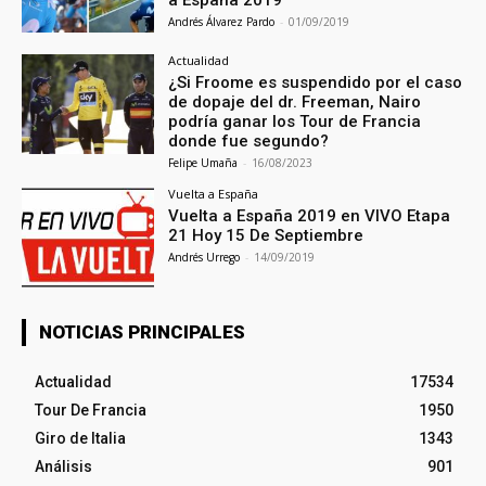
a España 2019
Andrés Álvarez Pardo
-
01/09/2019
Actualidad
¿Si Froome es suspendido por el caso
de dopaje del dr. Freeman, Nairo
podría ganar los Tour de Francia
donde fue segundo?
Felipe Umaña
-
16/08/2023
Vuelta a España
Vuelta a España 2019 en VIVO Etapa
21 Hoy 15 De Septiembre
Andrés Urrego
-
14/09/2019
NOTICIAS PRINCIPALES
Actualidad
17534
Tour De Francia
1950
Giro de Italia
1343
Análisis
901