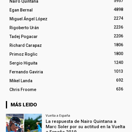
5957
Nairo Quintana
4898
Egan Bernal
2274
Miguel Ángel López
2236
Rigoberto Urán
2206
Tadej Pogacar
1806
Richard Carapaz
1800
Primoz Roglic
1240
Sergio Higuita
1013
Fernando Gaviria
692
Mikel Landa
636
Chris Froome
MÁS LEIDO
Vuelta a España
La respuesta de Nairo Quintana a
Marc Soler por su actitud en la Vuelta