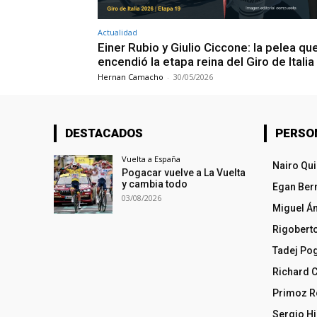
Actualidad
Einer Rubio y Giulio Ciccone: la pelea qu
encendió la etapa reina del Giro de Itali
Hernan Camacho
-
30/05/2026
DESTACADOS
PERSO
Vuelta a España
Nairo Qu
Pogacar vuelve a La Vuelta
y cambia todo
Egan Ber
03/08/2026
Miguel Á
Rigobert
Tadej Po
Richard 
Primoz R
Sergio Hi