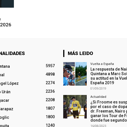
e
a 2026
NALIDADES
MÁS LEIDO
Vuelta a España
5957
intana
La respuesta de Na
Quintana a Marc So
4898
nal
su actitud en la Vuel
2274
España 2019
ngel López
01/09/2019
2236
o Urán
Actualidad
2208
gacar
¿Si Froome es sus
por el caso de dopa
1807
Carapaz
dr. Freeman, Nairo
ganar los Tour de F
1800
oglic
donde fue segund
1240
guita
16/08/2023