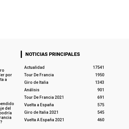
NOTICIAS PRINCIPALES
Actualidad
17541
iro
ler por
Tour De Francia
1950
ta a
Giro de Italia
1343
Análisis
901
Tour De Francia 2021
691
pendido
Vuelta a España
575
je del
Giro de Italia 2021
545
 podría
rancia
Vuelta A España 2021
460
o?