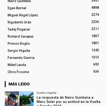
5957
Nairo Quintana
4898
Egan Bernal
2274
Miguel Ángel López
2236
Rigoberto Urán
2211
Tadej Pogacar
1807
Richard Carapaz
1801
Primoz Roglic
1240
Sergio Higuita
1013
Fernando Gaviria
693
Mikel Landa
636
Chris Froome
MÁS LEIDO
Vuelta a España
La respuesta de Nairo Quintana a
Marc Soler por su actitud en la Vuelta