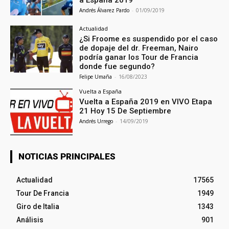
a España 2019
Andrés Álvarez Pardo
-
01/09/2019
Actualidad
¿Si Froome es suspendido por el caso
de dopaje del dr. Freeman, Nairo
podría ganar los Tour de Francia
donde fue segundo?
Felipe Umaña
-
16/08/2023
Vuelta a España
Vuelta a España 2019 en VIVO Etapa
21 Hoy 15 De Septiembre
Andrés Urrego
-
14/09/2019
NOTICIAS PRINCIPALES
Actualidad
17565
Tour De Francia
1949
Giro de Italia
1343
Análisis
901