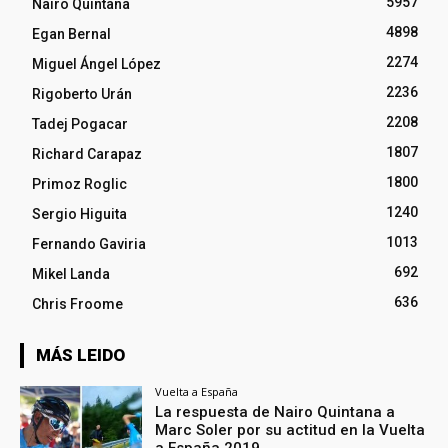
5957
Nairo Quintana
4898
Egan Bernal
2274
Miguel Ángel López
2236
Rigoberto Urán
2208
Tadej Pogacar
1807
Richard Carapaz
1800
Primoz Roglic
1240
Sergio Higuita
1013
Fernando Gaviria
692
Mikel Landa
636
Chris Froome
MÁS LEIDO
Vuelta a España
La respuesta de Nairo Quintana a
Marc Soler por su actitud en la Vuelta