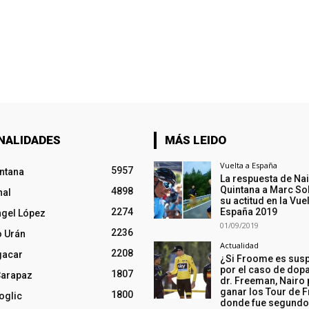
NALIDADES
MÁS LEIDO
Vuelta a España
5957
intana
La respuesta de Na
Quintana a Marc So
4898
nal
su actitud en la Vuel
2274
España 2019
ngel López
01/09/2019
2236
o Urán
Actualidad
2208
gacar
¿Si Froome es sus
por el caso de dopa
1807
Carapaz
dr. Freeman, Nairo
ganar los Tour de F
1800
oglic
donde fue segund