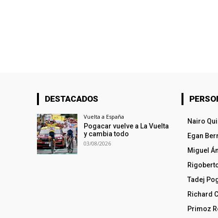
DESTACADOS
PERSO
Vuelta a España
Nairo Qu
Pogacar vuelve a La Vuelta
y cambia todo
Egan Ber
03/08/2026
Miguel Á
Rigobert
Tadej Po
Richard 
Primoz R