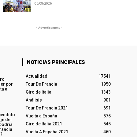
06/08/2026
- Advertisement -
NOTICIAS PRINCIPALES
Actualidad
17541
iro
ler por
Tour De Francia
1950
ta a
Giro de Italia
1343
Análisis
901
Tour De Francia 2021
691
pendido
Vuelta a España
575
je del
Giro de Italia 2021
545
 podría
rancia
Vuelta A España 2021
460
o?