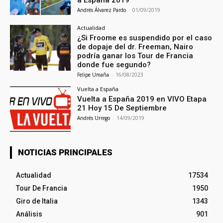
a España 2019
Andrés Álvarez Pardo
-
01/09/2019
Actualidad
¿Si Froome es suspendido por el caso
de dopaje del dr. Freeman, Nairo
podría ganar los Tour de Francia
donde fue segundo?
Felipe Umaña
-
16/08/2023
Vuelta a España
Vuelta a España 2019 en VIVO Etapa
21 Hoy 15 De Septiembre
Andrés Urrego
-
14/09/2019
NOTICIAS PRINCIPALES
Actualidad
17534
Tour De Francia
1950
Giro de Italia
1343
Análisis
901