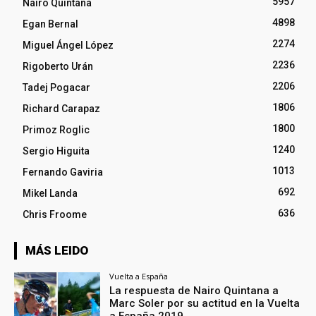
5957
Nairo Quintana
4898
Egan Bernal
2274
Miguel Ángel López
2236
Rigoberto Urán
2206
Tadej Pogacar
1806
Richard Carapaz
1800
Primoz Roglic
1240
Sergio Higuita
1013
Fernando Gaviria
692
Mikel Landa
636
Chris Froome
MÁS LEIDO
Vuelta a España
La respuesta de Nairo Quintana a
Marc Soler por su actitud en la Vuelta