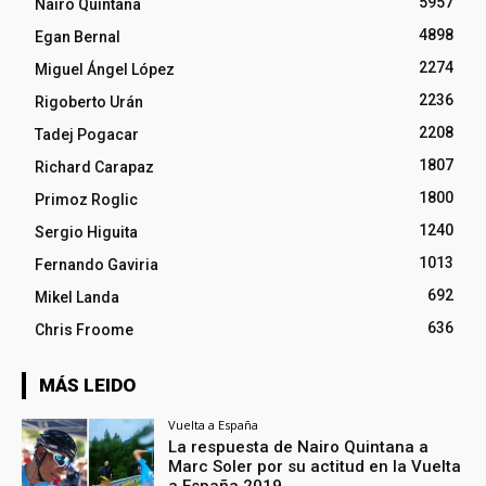
5957
Nairo Quintana
4898
Egan Bernal
2274
Miguel Ángel López
2236
Rigoberto Urán
2208
Tadej Pogacar
1807
Richard Carapaz
1800
Primoz Roglic
1240
Sergio Higuita
1013
Fernando Gaviria
692
Mikel Landa
636
Chris Froome
MÁS LEIDO
Vuelta a España
La respuesta de Nairo Quintana a
Marc Soler por su actitud en la Vuelta