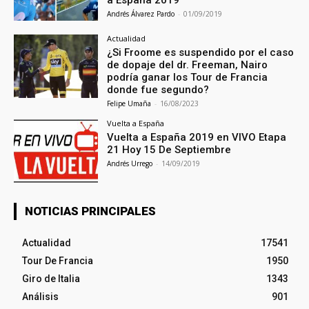
a España 2019
Andrés Álvarez Pardo
-
01/09/2019
Actualidad
¿Si Froome es suspendido por el caso
de dopaje del dr. Freeman, Nairo
podría ganar los Tour de Francia
donde fue segundo?
Felipe Umaña
-
16/08/2023
Vuelta a España
Vuelta a España 2019 en VIVO Etapa
21 Hoy 15 De Septiembre
Andrés Urrego
-
14/09/2019
NOTICIAS PRINCIPALES
Actualidad
17541
Tour De Francia
1950
Giro de Italia
1343
Análisis
901