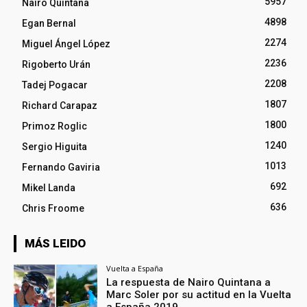
5957
Nairo Quintana
4898
Egan Bernal
2274
Miguel Ángel López
2236
Rigoberto Urán
2208
Tadej Pogacar
1807
Richard Carapaz
1800
Primoz Roglic
1240
Sergio Higuita
1013
Fernando Gaviria
692
Mikel Landa
636
Chris Froome
MÁS LEIDO
Vuelta a España
La respuesta de Nairo Quintana a
Marc Soler por su actitud en la Vuelta