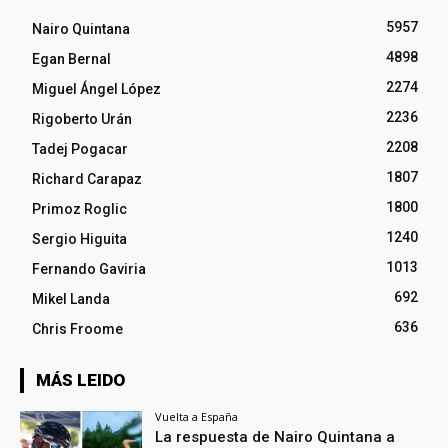
5957
Nairo Quintana
4898
Egan Bernal
2274
Miguel Ángel López
2236
Rigoberto Urán
2208
Tadej Pogacar
1807
Richard Carapaz
1800
Primoz Roglic
1240
Sergio Higuita
1013
Fernando Gaviria
692
Mikel Landa
636
Chris Froome
MÁS LEIDO
Vuelta a España
La respuesta de Nairo Quintana a