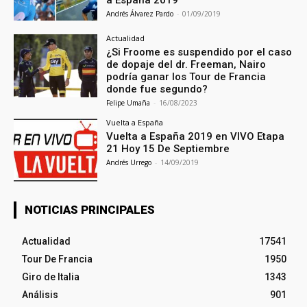
a España 2019
Andrés Álvarez Pardo
-
01/09/2019
Actualidad
¿Si Froome es suspendido por el caso
de dopaje del dr. Freeman, Nairo
podría ganar los Tour de Francia
donde fue segundo?
Felipe Umaña
-
16/08/2023
Vuelta a España
Vuelta a España 2019 en VIVO Etapa
21 Hoy 15 De Septiembre
Andrés Urrego
-
14/09/2019
NOTICIAS PRINCIPALES
Actualidad
17541
Tour De Francia
1950
Giro de Italia
1343
Análisis
901