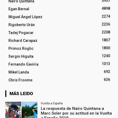
5957
Nairo Quintana
4898
Egan Bernal
2274
Miguel Ángel López
2236
Rigoberto Urán
2208
Tadej Pogacar
1807
Richard Carapaz
1800
Primoz Roglic
1240
Sergio Higuita
1013
Fernando Gaviria
692
Mikel Landa
636
Chris Froome
MÁS LEIDO
Vuelta a España
La respuesta de Nairo Quintana a
Marc Soler por su actitud en la Vuelta