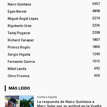
5957
Nairo Quintana
4898
Egan Bernal
2274
Miguel Ángel López
2236
Rigoberto Urán
2208
Tadej Pogacar
1807
Richard Carapaz
1800
Primoz Roglic
1240
Sergio Higuita
1013
Fernando Gaviria
692
Mikel Landa
636
Chris Froome
MÁS LEIDO
Vuelta a España
La respuesta de Nairo Quintana a
Marc Soler por su actitud en la Vuelta