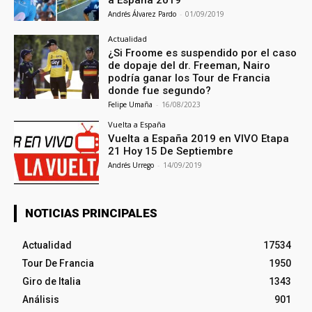
a España 2019
Andrés Álvarez Pardo
-
01/09/2019
Actualidad
¿Si Froome es suspendido por el caso
de dopaje del dr. Freeman, Nairo
podría ganar los Tour de Francia
donde fue segundo?
Felipe Umaña
-
16/08/2023
Vuelta a España
Vuelta a España 2019 en VIVO Etapa
21 Hoy 15 De Septiembre
Andrés Urrego
-
14/09/2019
NOTICIAS PRINCIPALES
Actualidad
17534
Tour De Francia
1950
Giro de Italia
1343
Análisis
901