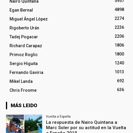
5957
Nairo Quintana
4898
Egan Bernal
2274
Miguel Ángel López
2236
Rigoberto Urán
2206
Tadej Pogacar
1806
Richard Carapaz
1800
Primoz Roglic
1240
Sergio Higuita
1013
Fernando Gaviria
692
Mikel Landa
636
Chris Froome
MÁS LEIDO
Vuelta a España
La respuesta de Nairo Quintana a
Marc Soler por su actitud en la Vuelta