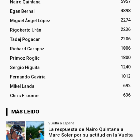
5957
Nairo Quintana
4898
Egan Bernal
2274
Miguel Ángel López
2236
Rigoberto Urán
2206
Tadej Pogacar
1806
Richard Carapaz
1800
Primoz Roglic
1240
Sergio Higuita
1013
Fernando Gaviria
692
Mikel Landa
636
Chris Froome
MÁS LEIDO
Vuelta a España
La respuesta de Nairo Quintana a
Marc Soler por su actitud en la Vuelta