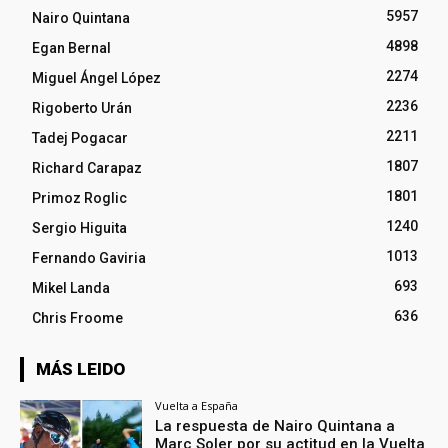
5957
Nairo Quintana
4898
Egan Bernal
2274
Miguel Ángel López
2236
Rigoberto Urán
2211
Tadej Pogacar
1807
Richard Carapaz
1801
Primoz Roglic
1240
Sergio Higuita
1013
Fernando Gaviria
693
Mikel Landa
636
Chris Froome
MÁS LEIDO
Vuelta a España
La respuesta de Nairo Quintana a
Marc Soler por su actitud en la Vuelta