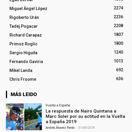
2274
Miguel Ángel López
2236
Rigoberto Urán
2208
Tadej Pogacar
1807
Richard Carapaz
1800
Primoz Roglic
1240
Sergio Higuita
1013
Fernando Gaviria
692
Mikel Landa
636
Chris Froome
MÁS LEIDO
Vuelta a España
La respuesta de Nairo Quintana a
Marc Soler por su actitud en la Vuelta
a España 2019
Andrés Álvarez Pardo
-
01/09/2019