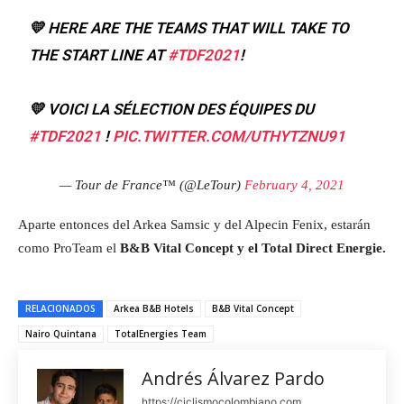
💛 HERE ARE THE TEAMS THAT WILL TAKE TO
THE START LINE AT
#TDF2021
!
💛 VOICI LA SÉLECTION DES ÉQUIPES DU
#TDF2021
!
PIC.TWITTER.COM/UTHYTZNU91
— Tour de France™ (@LeTour)
February 4, 2021
Aparte entonces del Arkea Samsic y del Alpecin Fenix, estarán
como ProTeam el
B&B Vital Concept y el Total Direct Energie.
RELACIONADOS
Arkea B&B Hotels
B&B Vital Concept
Nairo Quintana
TotalEnergies Team
Andrés Álvarez Pardo
https://ciclismocolombiano.com