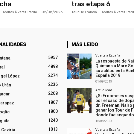
ncha
tras etapa 6
Andrés Álvarez Pardo
-
02/08/2026
Tour De Francia
Andrés Álvarez Par
NALIDADES
MÁS LEIDO
Vuelta a España
5957
intana
La respuesta de Na
Quintana a Marc So
4898
nal
su actitud en la Vuel
2274
España 2019
ngel López
01/09/2019
2236
o Urán
Actualidad
2208
gacar
¿Si Froome es sus
por el caso de dopa
1807
Carapaz
dr. Freeman, Nairo
ganar los Tour de F
1800
oglic
donde fue segund
1240
guita
16/08/2023
1013
Vuelta a España
 Gaviria