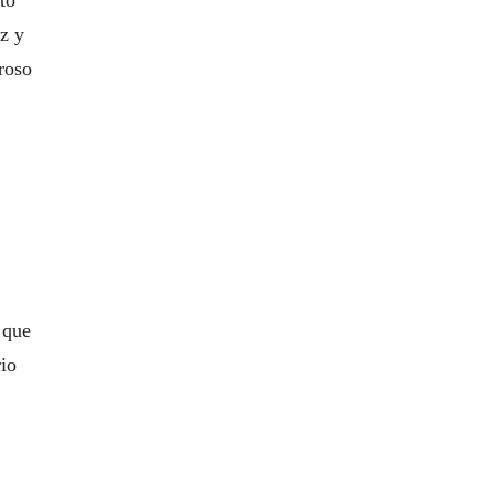
to
z y
eroso
 que
io