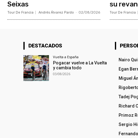
Seixas
su reva
Tour De Francia
Andrés Álvarez Pardo
-
02/08/2026
Tour De Francia
DESTACADOS
PERSO
Vuelta a España
Nairo Qu
Pogacar vuelve a La Vuelta
y cambia todo
Egan Ber
03/08/2026
Miguel Á
Rigobert
Tadej Po
Richard 
Primoz R
Sergio Hi
Fernando