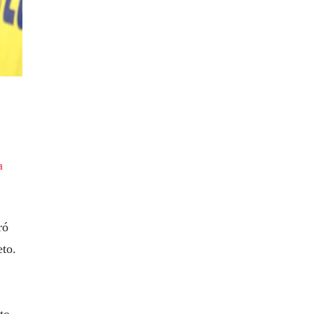
a
ró
eto.