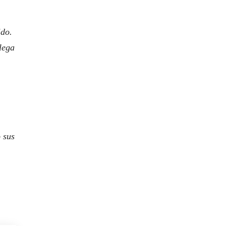
ido.
lega
 sus