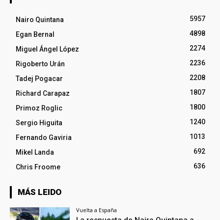
5957
Nairo Quintana
4898
Egan Bernal
2274
Miguel Ángel López
2236
Rigoberto Urán
2208
Tadej Pogacar
1807
Richard Carapaz
1800
Primoz Roglic
1240
Sergio Higuita
1013
Fernando Gaviria
692
Mikel Landa
636
Chris Froome
MÁS LEIDO
Vuelta a España