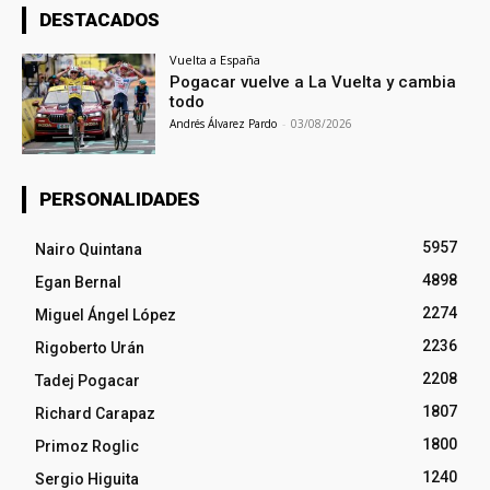
DESTACADOS
Vuelta a España
Pogacar vuelve a La Vuelta y cambia
todo
Andrés Álvarez Pardo
-
03/08/2026
PERSONALIDADES
5957
Nairo Quintana
4898
Egan Bernal
2274
Miguel Ángel López
2236
Rigoberto Urán
2208
Tadej Pogacar
1807
Richard Carapaz
1800
Primoz Roglic
1240
Sergio Higuita