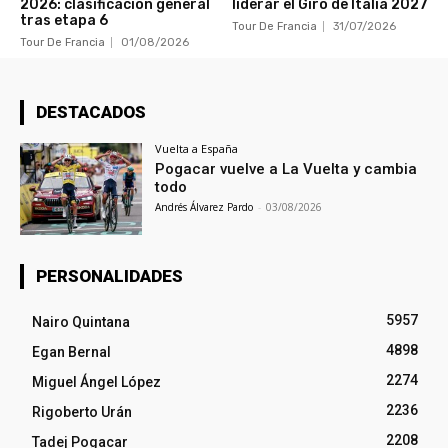
2026: clasificación general
liderar el Giro de Italia 2027
tras etapa 6
Tour De Francia
31/07/2026
Tour De Francia
01/08/2026
DESTACADOS
Vuelta a España
Pogacar vuelve a La Vuelta y cambia
todo
Andrés Álvarez Pardo
-
03/08/2026
PERSONALIDADES
5957
Nairo Quintana
4898
Egan Bernal
2274
Miguel Ángel López
2236
Rigoberto Urán
2208
Tadej Pogacar