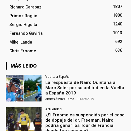
1807
Richard Carapaz
1800
Primoz Roglic
1240
Sergio Higuita
1013
Fernando Gaviria
692
Mikel Landa
636
Chris Froome
MÁS LEIDO
Vuelta a España
La respuesta de Nairo Quintana a
Marc Soler por su actitud en la Vuelta
a España 2019
Andrés Álvarez Pardo
-
01/09/2019
Actualidad
¿Si Froome es suspendido por el caso
de dopaje del dr. Freeman, Nairo
podría ganar los Tour de Francia
donde fue segundo?