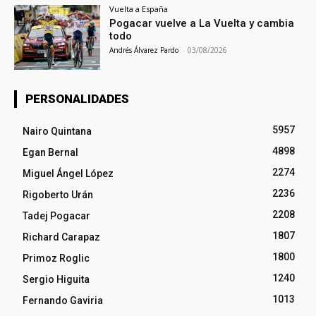
Vuelta a España
Pogacar vuelve a La Vuelta y cambia
todo
Andrés Álvarez Pardo
-
03/08/2026
PERSONALIDADES
5957
Nairo Quintana
4898
Egan Bernal
2274
Miguel Ángel López
2236
Rigoberto Urán
2208
Tadej Pogacar
1807
Richard Carapaz
1800
Primoz Roglic
1240
Sergio Higuita
1013
Fernando Gaviria