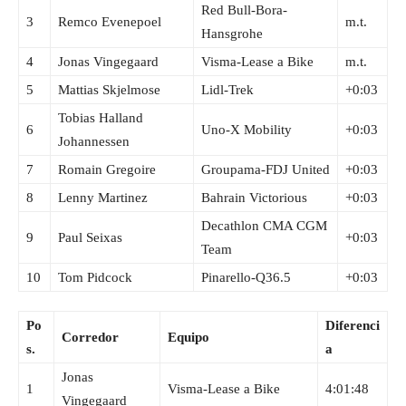
Red Bull-Bora-
3
Remco Evenepoel
m.t.
Hansgrohe
4
Jonas Vingegaard
Visma-Lease a Bike
m.t.
5
Mattias Skjelmose
Lidl-Trek
+0:03
Tobias Halland
6
Uno-X Mobility
+0:03
Johannessen
7
Romain Gregoire
Groupama-FDJ United
+0:03
8
Lenny Martinez
Bahrain Victorious
+0:03
Decathlon CMA CGM
9
Paul Seixas
+0:03
Team
10
Tom Pidcock
Pinarello-Q36.5
+0:03
Po
Diferenci
Corredor
Equipo
s.
a
Jonas
1
Visma-Lease a Bike
4:01:48
Vingegaard