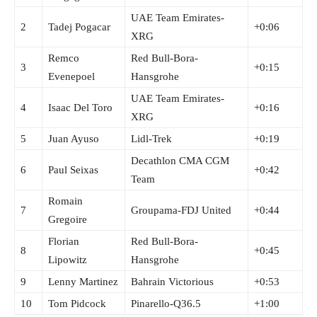
UAE Team Emirates-
2
Tadej Pogacar
+0:06
XRG
Remco
Red Bull-Bora-
3
+0:15
Evenepoel
Hansgrohe
UAE Team Emirates-
4
Isaac Del Toro
+0:16
XRG
5
Juan Ayuso
Lidl-Trek
+0:19
Decathlon CMA CGM
6
Paul Seixas
+0:42
Team
Romain
7
Groupama-FDJ United
+0:44
Gregoire
Florian
Red Bull-Bora-
8
+0:45
Lipowitz
Hansgrohe
9
Lenny Martinez
Bahrain Victorious
+0:53
10
Tom Pidcock
Pinarello-Q36.5
+1:00