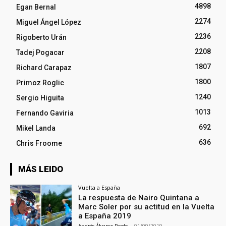
4898
Egan Bernal
2274
Miguel Ángel López
2236
Rigoberto Urán
2208
Tadej Pogacar
1807
Richard Carapaz
1800
Primoz Roglic
1240
Sergio Higuita
1013
Fernando Gaviria
692
Mikel Landa
636
Chris Froome
MÁS LEIDO
Vuelta a España
La respuesta de Nairo Quintana a
Marc Soler por su actitud en la Vuelta
a España 2019
Andrés Álvarez Pardo
-
01/09/2019