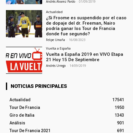
Andrés Álvarez Pardo
-
01/09/2019
Actualidad
¿Si Froome es suspendido por el caso
de dopaje del dr. Freeman, Nairo
podría ganar los Tour de Francia
donde fue segundo?
Felipe Umaña
-
16/08/2023
Vuelta a España
Vuelta a España 2019 en VIVO Etapa
21 Hoy 15 De Septiembre
Andrés Urrego
-
14/09/2019
NOTICIAS PRINCIPALES
Actualidad
17541
Tour De Francia
1950
Giro de Italia
1343
Análisis
901
Tour De Francia 2021
691