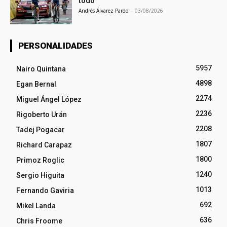
todo
Andrés Álvarez Pardo
-
03/08/2026
PERSONALIDADES
5957
Nairo Quintana
4898
Egan Bernal
2274
Miguel Ángel López
2236
Rigoberto Urán
2208
Tadej Pogacar
1807
Richard Carapaz
1800
Primoz Roglic
1240
Sergio Higuita
1013
Fernando Gaviria
692
Mikel Landa
636
Chris Froome