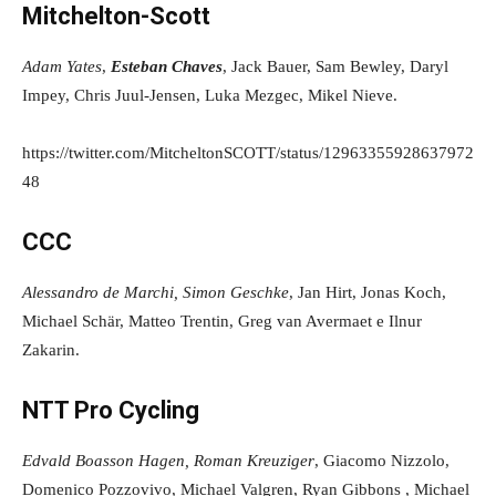
Mitchelton-Scott
Adam Yates
,
Esteban Chaves
, Jack Bauer, Sam Bewley, Daryl
Impey, Chris Juul-Jensen, Luka Mezgec, Mikel Nieve.
https://twitter.com/MitcheltonSCOTT/status/12963355928637972
48
CCC
Alessandro de Marchi, Simon Geschke
, Jan Hirt, Jonas Koch,
Michael Schär, Matteo Trentin, Greg van Avermaet e Ilnur
Zakarin.
NTT Pro Cycling
Edvald Boasson Hagen, Roman Kreuziger
, Giacomo Nizzolo,
Domenico Pozzovivo, Michael Valgren, Ryan Gibbons , Michael