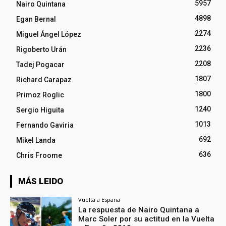
5957
Nairo Quintana
4898
Egan Bernal
2274
Miguel Ángel López
2236
Rigoberto Urán
2208
Tadej Pogacar
1807
Richard Carapaz
1800
Primoz Roglic
1240
Sergio Higuita
1013
Fernando Gaviria
692
Mikel Landa
636
Chris Froome
MÁS LEIDO
Vuelta a España
La respuesta de Nairo Quintana a
Marc Soler por su actitud en la Vuelta