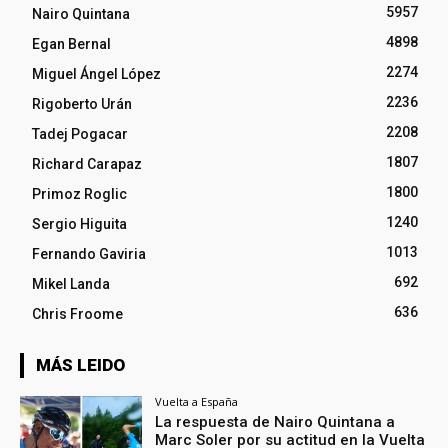
5957
Nairo Quintana
4898
Egan Bernal
2274
Miguel Ángel López
2236
Rigoberto Urán
2208
Tadej Pogacar
1807
Richard Carapaz
1800
Primoz Roglic
1240
Sergio Higuita
1013
Fernando Gaviria
692
Mikel Landa
636
Chris Froome
MÁS LEIDO
Vuelta a España
La respuesta de Nairo Quintana a
Marc Soler por su actitud en la Vuelta