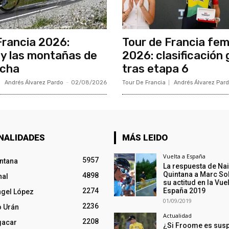
Francia 2026:
Tour de Francia fe
y las montañas de
2026: clasificación 
ncha
tras etapa 6
Andrés Álvarez Pardo
-
02/08/2026
Tour De Francia
Andrés Álvarez Par
NALIDADES
MÁS LEIDO
Vuelta a España
5957
intana
La respuesta de Na
Quintana a Marc So
4898
nal
su actitud en la Vuel
2274
España 2019
ngel López
01/09/2019
2236
o Urán
Actualidad
2208
gacar
¿Si Froome es sus