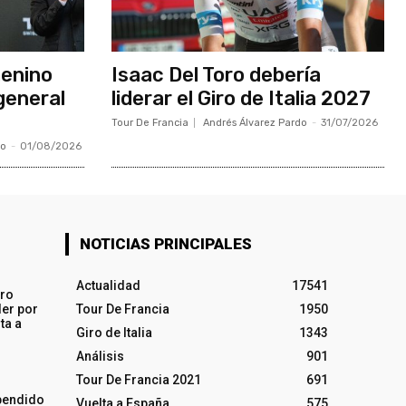
menino
Isaac Del Toro debería
general
liderar el Giro de Italia 2027
Tour De Francia
Andrés Álvarez Pardo
-
31/07/2026
do
-
01/08/2026
NOTICIAS PRINCIPALES
Actualidad
17541
iro
ler por
Tour De Francia
1950
ta a
Giro de Italia
1343
Análisis
901
Tour De Francia 2021
691
pendido
Vuelta a España
575