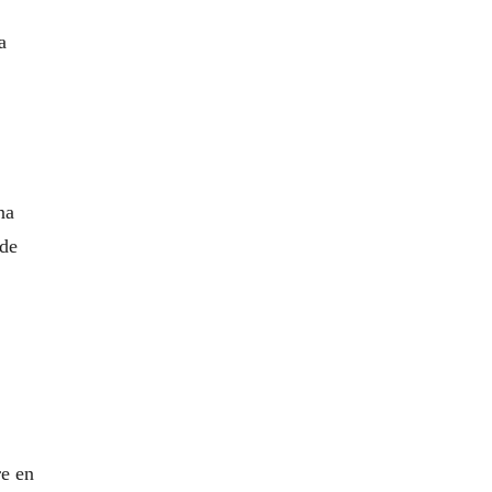
a
na
 de
re en