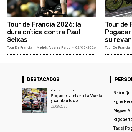
Tour de Francia 2026: la
Tour de 
dura crítica contra Paul
Pogacar 
Seixas
su reva
Tour De Francia
Andrés Álvarez Pardo
-
02/08/2026
Tour De Francia
DESTACADOS
PERSO
Vuelta a España
Nairo Qu
Pogacar vuelve a La Vuelta
y cambia todo
Egan Ber
03/08/2026
Miguel Á
Rigobert
Tadej Po