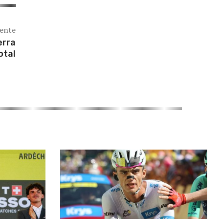
iente
erra
otal