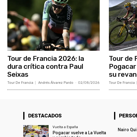
Tour de Francia 2026: la
Tour de 
dura crítica contra Paul
Pogacar 
Seixas
su reva
Tour De Francia
Andrés Álvarez Pardo
-
02/08/2026
Tour De Francia
DESTACADOS
PERSO
Vuelta a España
Nairo Qu
Pogacar vuelve a La Vuelta