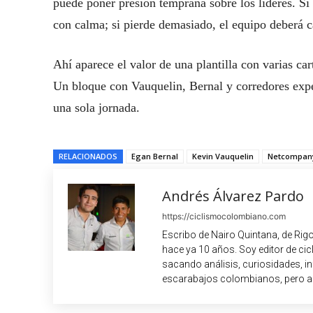
puede poner presión temprana sobre los líderes. S
con calma; si pierde demasiado, el equipo deberá 
Ahí aparece el valor de una plantilla con varias ca
Un bloque con Vauquelin, Bernal y corredores exp
una sola jornada.
RELACIONADOS
Egan Bernal
Kevin Vauquelin
Netcompan
Andrés Álvarez Pardo
https://ciclismocolombiano.com
Escribo de Nairo Quintana, de Rig
hace ya 10 años. Soy editor de c
sacando análisis, curiosidades, i
escarabajos colombianos, pero a