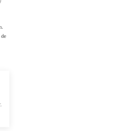
r
n.
 de
,