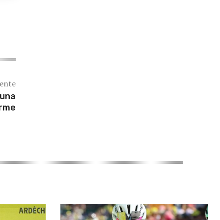
iente
 una
orme