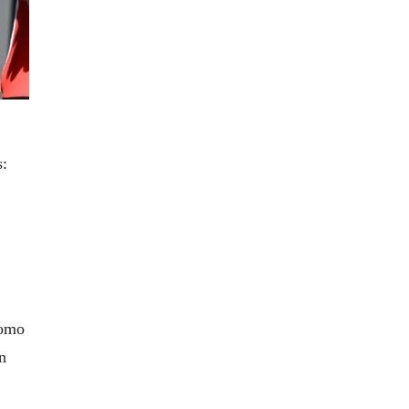
s:
como
n