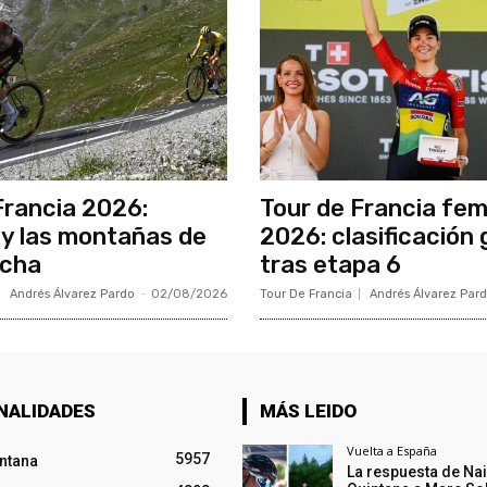
Francia 2026:
Tour de Francia fe
y las montañas de
2026: clasificación 
ncha
tras etapa 6
Andrés Álvarez Pardo
-
02/08/2026
Tour De Francia
Andrés Álvarez Par
NALIDADES
MÁS LEIDO
Vuelta a España
5957
intana
La respuesta de Na