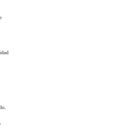
e
idad
do.
y