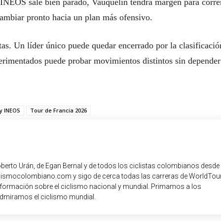
i INEOS sale bien parado, Vauquelin tendrá margen para corre
cambiar pronto hacia un plan más ofensivo.
rtas. Un líder único puede quedar encerrado por la clasificació
erimentados puede probar movimientos distintos sin depender
y INEOS
Tour de Francia 2026
oberto Urán, de Egan Bernal y de todos los ciclistas colombianos desde
iclismocolombiano.com y sigo de cerca todas las carreras de WorldTour
nformación sobre el ciclismo nacional y mundial. Primamos a los
dmiramos el ciclismo mundial.