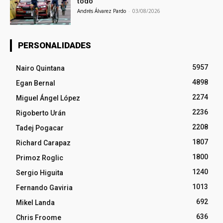
todo
Andrés Álvarez Pardo
-
03/08/2026
PERSONALIDADES
5957
Nairo Quintana
4898
Egan Bernal
2274
Miguel Ángel López
2236
Rigoberto Urán
2208
Tadej Pogacar
1807
Richard Carapaz
1800
Primoz Roglic
1240
Sergio Higuita
1013
Fernando Gaviria
692
Mikel Landa
636
Chris Froome