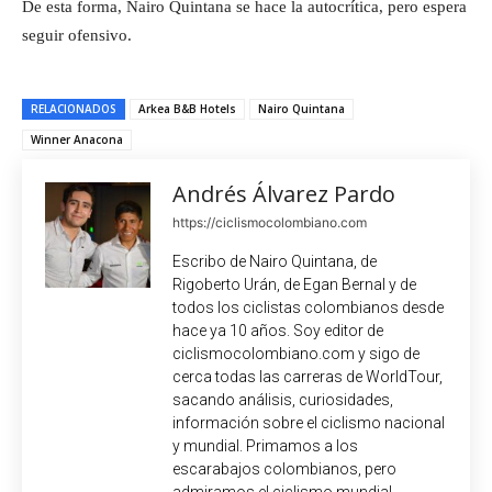
De esta forma, Nairo Quintana se hace la autocrítica, pero espera
seguir ofensivo.
RELACIONADOS
Arkea B&B Hotels
Nairo Quintana
Winner Anacona
Andrés Álvarez Pardo
https://ciclismocolombiano.com
Escribo de Nairo Quintana, de
Rigoberto Urán, de Egan Bernal y de
todos los ciclistas colombianos desde
hace ya 10 años. Soy editor de
ciclismocolombiano.com y sigo de
cerca todas las carreras de WorldTour,
sacando análisis, curiosidades,
información sobre el ciclismo nacional
y mundial. Primamos a los
escarabajos colombianos, pero
admiramos el ciclismo mundial.