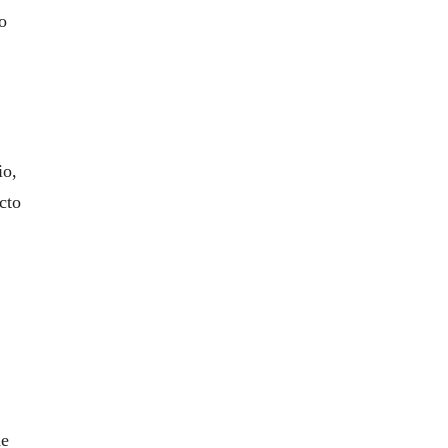
o
io,
cto
de