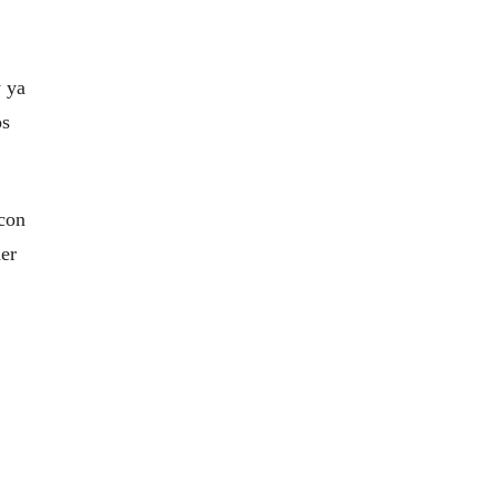
y ya
os
 con
mer