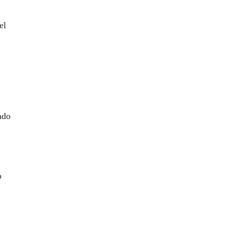
el
ado
o