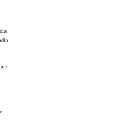
elta
ndió
 que
e